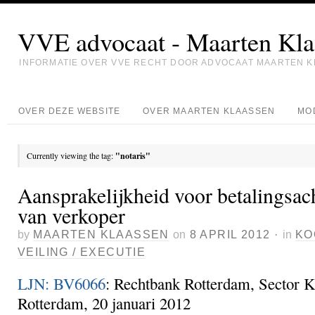
VVE advocaat - Maarten Kla
INFORMATIE OVER VVE RECHT DOOR ADVOCAAT MAARTEN 
OVER DEZE WEBSITE
OVER MAARTEN KLAASSEN
MO
Currently viewing the tag:
"notaris"
Aansprakelijkheid voor betalingsac
van verkoper
by
MAARTEN KLAASSEN
on
8 APRIL 2012
·
in
KO
VEILING / EXECUTIE
LJN: BV6066
: Rechtbank Rotterdam, Sector K
Rotterdam, 20 januari 2012